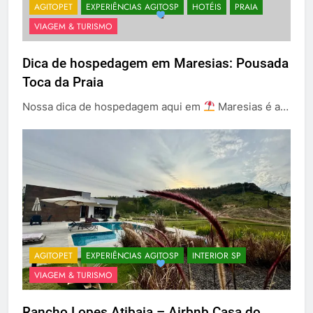
AGITOPET
EXPERIÊNCIAS AGITOSP
HOTÉIS
PRAIA
VIAGEM & TURISMO
Dica de hospedagem em Maresias: Pousada
Toca da Praia
Nossa dica de hospedagem aqui em
Maresias é a…
AGITOPET
EXPERIÊNCIAS AGITOSP
INTERIOR SP
VIAGEM & TURISMO
Rancho Lopes Atibaia – Airbnb Casa do