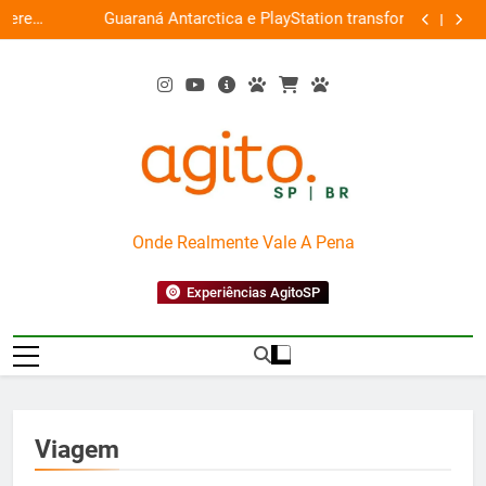
Skip
ce
Guaraná Antarctica e PlayStation transformam
Busch Gard
0%
to
shopping em arena gamer gratuita
content
AgitoSP
Onde Realmente Vale A Pena
Experiências AgitoSP
Viagem