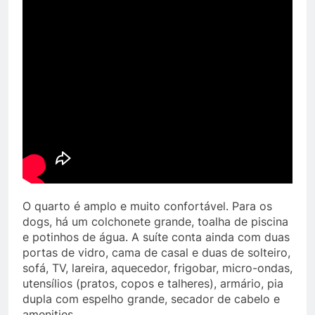
O quarto é amplo e muito confortável. Para os
dogs, há um colchonete grande, toalha de piscina
e potinhos de água. A suíte conta ainda com duas
portas de vidro, cama de casal e duas de solteiro,
sofá, TV, lareira, aquecedor, frigobar, micro-ondas,
utensílios (pratos, copos e talheres), armário, pia
dupla com espelho grande, secador de cabelo e
amenities.