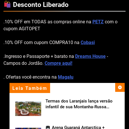
Desconto Liberado
.10% OFF em TODAS as compras online na
PETZ
com o
cupom AGITOPET
.10% OFF com cupom COMPRA10 na
Cobasi
.Ingresso e Passaporte + barato na
Dreams House
-
Campos do Jordão.
Compre aqui!
. Ofertas você encontra na
Magalu
Leia Também
apoio institucional
Termas dos Laranjais lança versão
infantil de sua Montanha-Russa
Aquática
Arena Guaraná Antarctica +