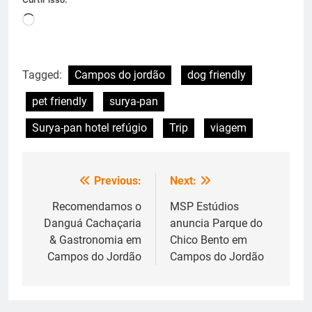
Carregando...
Tagged:
Campos do jordão
dog friendly
pet friendly
surya-pan
Surya-pan hotel refúgio
Trip
viagem
Previous:
Next:
Navegação
de
Recomendamos o
MSP Estúdios
Danguá Cachaçaria
anuncia Parque do
Post
& Gastronomia em
Chico Bento em
Campos do Jordão
Campos do Jordão