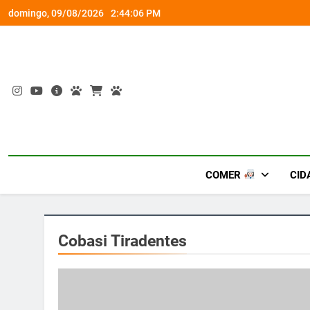
Skip
escontos de até 50%
Aren
domingo, 09/08/2026
2:44:06 PM
to
content
COMER
CID
Cobasi Tiradentes