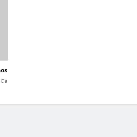
hos
o Da