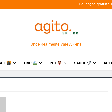
Ocupação gratuita ‘
a Guaraná Antarctica + PlayStation
AgitoSP
Onde Realmente Vale A Pena
ADE
TRIP
PET
SAÚDE
AUT