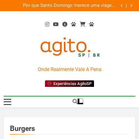
Skip
as
Por que Santo Domingo merece uma viagem
te
to
exclusiva
content
AgitoSP
Onde Realmente Vale A Pena
Experiências AgitoSP
Burgers