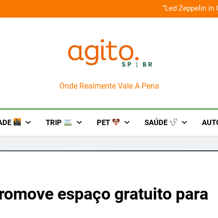
o em um mês de diversão e conexão
“Led Zeppelin in
AgitoSP
Onde Realmente Vale A Pena
ADE
TRIP
PET
SAÚDE
AUT
promove espaço gratuito para