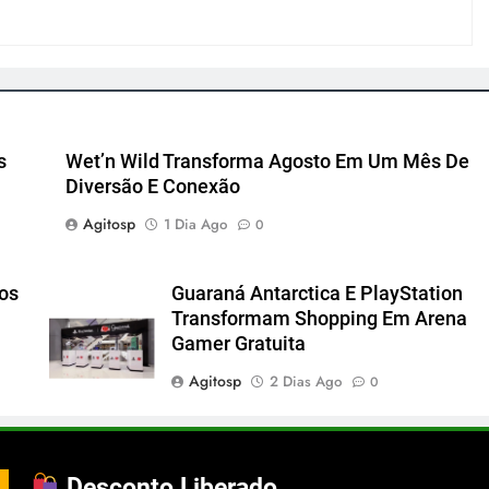
s
Wet’n Wild Transforma Agosto Em Um Mês De
Diversão E Conexão
Agitosp
1 Dia Ago
0
cos
Guaraná Antarctica E PlayStation
Transformam Shopping Em Arena
Gamer Gratuita
Agitosp
2 Dias Ago
0
Desconto Liberado