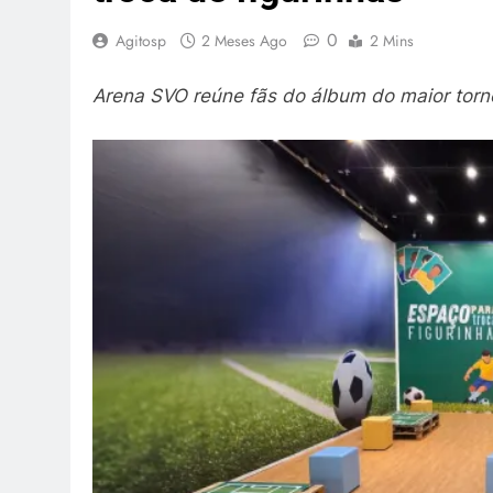
0
Agitosp
2 Meses Ago
2 Mins
Arena SVO reúne fãs do álbum do maior tor