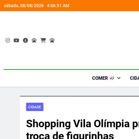
Skip
socorro ao diabetes
Wet’n Wild transforma agost
sábado, 08/08/2026
4:06:52 AM
to
content
COMER
CID
CIDADE
Shopping Vila Olímpia 
troca de figurinhas