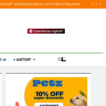
 Concert” retorna aos palcos com a Nova Orquestra
Cobasi p
Experiências AgitoSP
O
+ AGITOSP