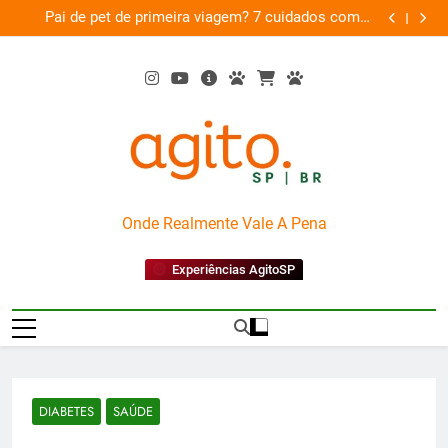
Skip
am
Pai de pet de primeira viagem? 7 cuidados com o
Musica
26
to
novo membro da família
content
AgitoSP
Onde Realmente Vale A Pena
Experiências AgitoSP
DIABETES
SAÚDE