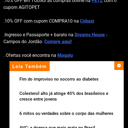
.10% OFF em TODAS as compras online na
PETZ
com o
cupom AGITOPET
.10% OFF com cupom COMPRA10 na
Cobasi
.Ingresso e Passaporte + barato na
Dreams House
-
Campos do Jordão.
Compre aqui!
. Ofertas você encontra na
Magalu
Leia Também
apoio institucional
Fim do improviso no socorro ao diabetes
Colesterol alto já atinge 40% dos brasileiros e
cresce entre jovens
6 mitos ou verdades sobre o corpo das mulheres
AVC: a doença que mais mata no Brasil