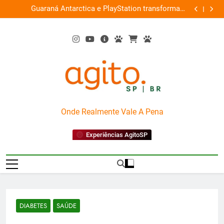
Skip
ce
Guaraná Antarctica e PlayStation transformam
Busch Gard
0%
to
shopping em arena gamer gratuita
content
AgitoSP
Onde Realmente Vale A Pena
Experiências AgitoSP
DIABETES
SAÚDE