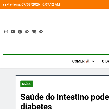
Skip
o membro da família
Fim do
sexta-feira, 07/08/2026
6:07:13 AM
to
content
COMER
CID
SAÚDE
Saúde do intestino pode
diabetes