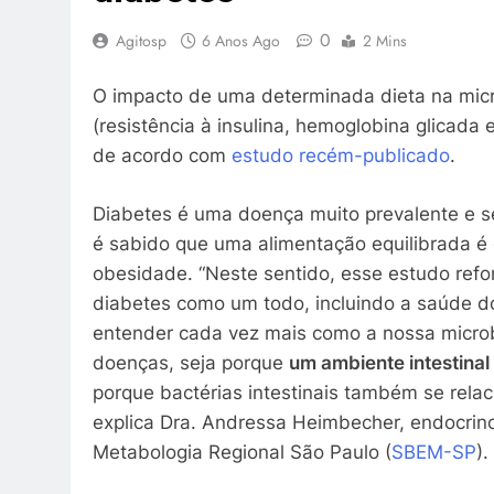
0
Agitosp
6 Anos Ago
2 Mins
O impacto de uma determinada dieta na micro
(resistência à insulina, hemoglobina glicada
de acordo com
estudo recém-publicado
.
Diabetes é uma doença muito prevalente e 
é sabido que uma alimentação equilibrada é 
obesidade. “Neste sentido, esse estudo refo
diabetes como um todo, incluindo a saúde do
entender cada vez mais como a nossa microbi
doenças, seja porque
um ambiente intestinal
porque bactérias intestinais também se rela
explica Dra. Andressa Heimbecher, endocrino
Metabologia Regional São Paulo (
SBEM-SP
).