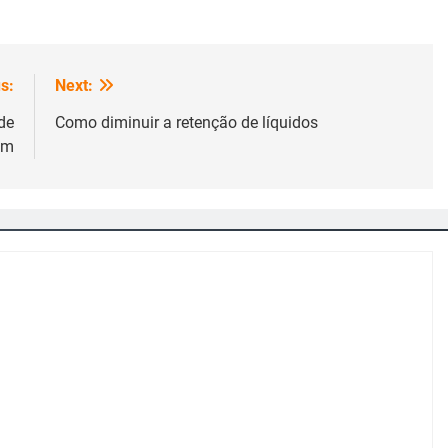
s:
Next:
de
Como diminuir a retenção de líquidos
am