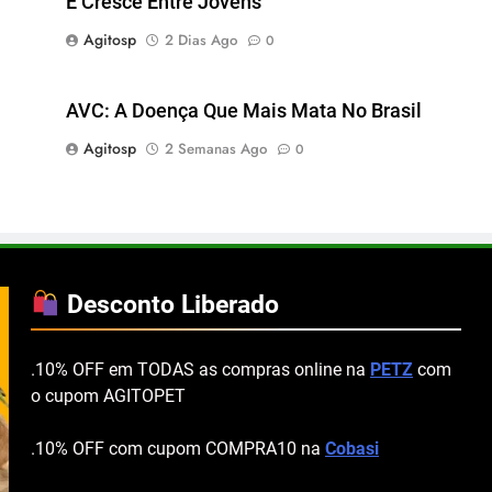
E Cresce Entre Jovens
Agitosp
2 Dias Ago
0
AVC: A Doença Que Mais Mata No Brasil
Agitosp
2 Semanas Ago
0
Desconto Liberado
.10% OFF em TODAS as compras online na
PETZ
com
o cupom AGITOPET
.10% OFF com cupom COMPRA10 na
Cobasi