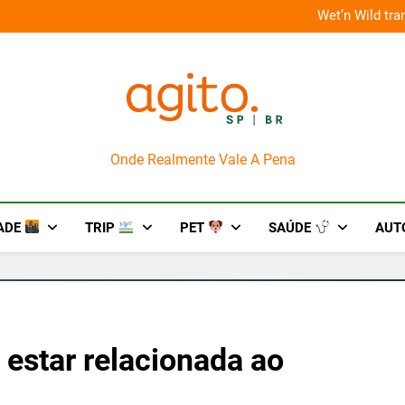
 improviso no socorro ao diabetes
Wet’n Wild tr
AgitoSP
Onde Realmente Vale A Pena
ADE
TRIP
PET
SAÚDE
AUT
 estar relacionada ao