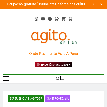
Skip
as
Por que Santo Domingo merece uma viagem
te
to
exclusiva
content
AgitoSP
Onde Realmente Vale A Pena
Experiências AgitoSP
EXPERIÊNCIAS AGITOSP
GASTRONOMIA