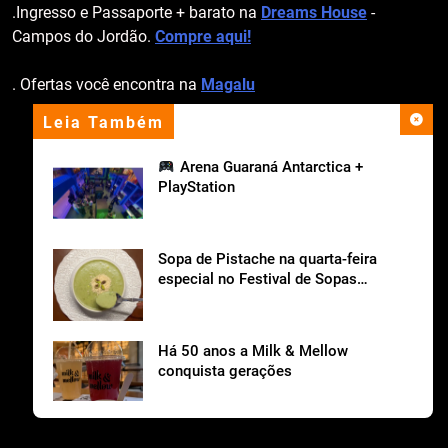
.Ingresso e Passaporte + barato na
Dreams House
-
Campos do Jordão.
Compre aqui!
. Ofertas você encontra na
Magalu
Leia Também
apoio institucional
Arena Guaraná Antarctica +
PlayStation
Sopa de Pistache na quarta-feira
especial no Festival de Sopas
Ceagesp.
Há 50 anos a Milk & Mellow
conquista gerações
Sopas à vontade, vale a experiência?