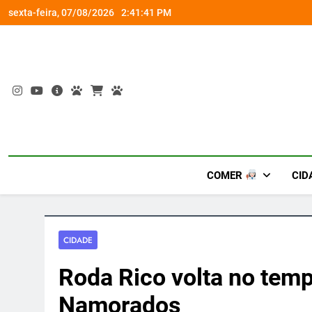
Skip
o socorro ao diabetes
Wet’n Wild transforma ago
sexta-feira, 07/08/2026
2:41:42 PM
to
content
COMER
CID
CIDADE
Roda Rico volta no tem
Namorados