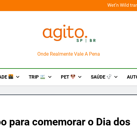
sto em um mês de diversão e conexão
“Led Zeppelin 
AgitoSP
Onde Realmente Vale A Pena
ADE
TRIP
PET
SAÚDE
AUT
po para comemorar o Dia dos