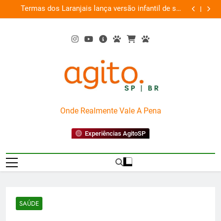
Skip
em
Termas dos Laranjais lança versão infantil de sua
as
to
Montanha-Russa Aquática
content
AgitoSP
Onde Realmente Vale A Pena
Experiências AgitoSP
SAÚDE