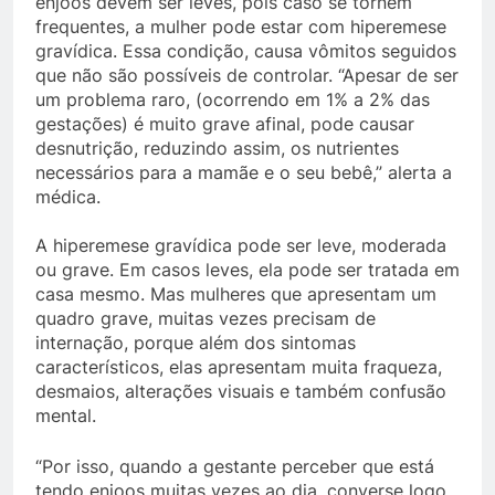
enjoos devem ser leves, pois caso se tornem
frequentes, a mulher pode estar com hiperemese
gravídica. Essa condição, causa vômitos seguidos
que não são possíveis de controlar. “Apesar de ser
um problema raro, (ocorrendo em 1% a 2% das
gestações) é muito grave afinal, pode causar
desnutrição, reduzindo assim, os nutrientes
necessários para a mamãe e o seu bebê,” alerta a
médica.
A hiperemese gravídica pode ser leve, moderada
ou grave. Em casos leves, ela pode ser tratada em
casa mesmo. Mas mulheres que apresentam um
quadro grave, muitas vezes precisam de
internação, porque além dos sintomas
característicos, elas apresentam muita fraqueza,
desmaios, alterações visuais e também confusão
mental.
“Por isso, quando a gestante perceber que está
tendo enjoos muitas vezes ao dia, converse logo