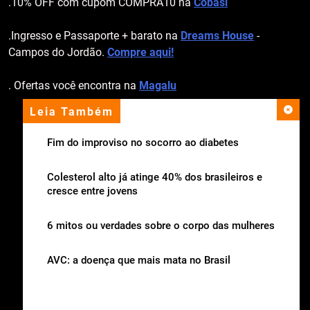
.10% OFF com cupom COMPRA10 na
Cobasi
.Ingresso e Passaporte + barato na
Dreams House
-
Campos do Jordão.
Compre aqui!
. Ofertas você encontra na
Magalu
Leia Também
apoio institucional
Fim do improviso no socorro ao diabetes
Colesterol alto já atinge 40% dos brasileiros e
cresce entre jovens
6 mitos ou verdades sobre o corpo das mulheres
AVC: a doença que mais mata no Brasil