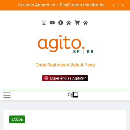
Skip
ce
Guaraná Antarctica e PlayStation transformam
Busch Gard
0%
to
shopping em arena gamer gratuita
content
AgitoSP
Onde Realmente Vale A Pena
Experiências AgitoSP
SAÚDE