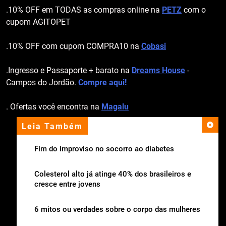
.10% OFF em TODAS as compras online na
PETZ
com o
cupom AGITOPET
.10% OFF com cupom COMPRA10 na
Cobasi
.Ingresso e Passaporte + barato na
Dreams House
-
Campos do Jordão.
Compre aqui!
. Ofertas você encontra na
Magalu
Leia Também
apoio institucional
Fim do improviso no socorro ao diabetes
Colesterol alto já atinge 40% dos brasileiros e
cresce entre jovens
6 mitos ou verdades sobre o corpo das mulheres