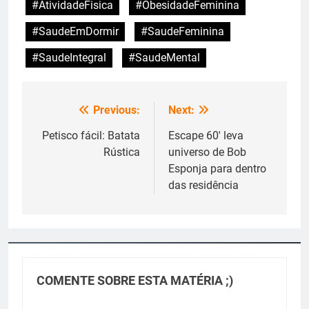
#AtividadeFisica
#ObesidadeFeminina
#SaudeEmDormir
#SaudeFeminina
#SaudeIntegral
#SaudeMental
Previous:
Next:
Navegação
de
Petisco fácil: Batata
Escape 60′ leva
Rústica
universo de Bob
Post
Esponja para dentro
das residência
COMENTE SOBRE ESTA MATÉRIA ;)