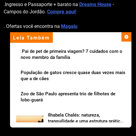
.Ingresso e Passaporte + barato na
Dreams House
-
Campos do Jordão.
Compre aqui!
. Ofertas você encontra na
Magalu
Leia Também
apoio institucional
Pai de pet de primeira viagem? 7 cuidados com o
novo membro da família
População de gatos cresce quase duas vezes mais
que a de cães
Zoo de São Paulo apresenta trio de filhotes de
lobo-guará
Ilhabela Chalés: natureza,
tranquilidade e uma estrutura prática
para viajar com os dogs