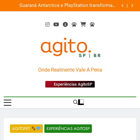
Skip
ce
Guaraná Antarctica e PlayStation transformam
Busch Gard
0%
to
shopping em arena gamer gratuita
content
AgitoSP
Onde Realmente Vale A Pena
Experiências AgitoSP
AGITOPET
EXPERIÊNCIAS AGITOSP