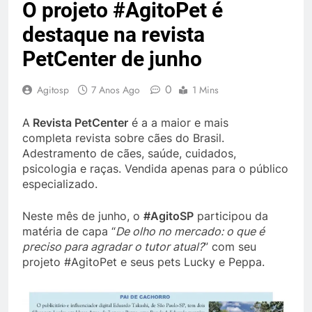
O projeto #AgitoPet é
destaque na revista
PetCenter de junho
0
Agitosp
7 Anos Ago
1 Mins
A
Revista PetCenter
é a a maior e mais
completa revista sobre cães do Brasil.
Adestramento de cães, saúde, cuidados,
psicologia e raças. Vendida apenas para o público
especializado.
Neste mês de junho, o
#AgitoSP
participou da
matéria de capa “
De olho no mercado: o que é
preciso para agradar o tutor atual?
” com seu
projeto #AgitoPet e seus pets Lucky e Peppa.