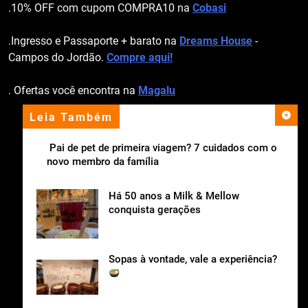
.10% OFF com cupom COMPRA10 na
Cobasi
.Ingresso e Passaporte + barato na
Dreams House
-
Campos do Jordão.
Compre aqui!
. Ofertas você encontra na
Magalu
Leia Também
apoio institucional
Pai de pet de primeira viagem? 7 cuidados com o
novo membro da família
Há 50 anos a Milk & Mellow
conquista gerações
Sopas à vontade, vale a experiência?