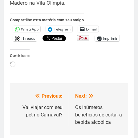
Madero na Vila Olímpia.
Compartilhe esta matéria com seu amigo
WhatsApp
Telegram
E-mail
Threads
Imprimir
Curtir isso:
Carregando...
Previous:
Next:
Navegação
de
Vai viajar com seu
Os inúmeros
pet no Carnaval?
benefícios de cortar a
Post
bebida alcoólica