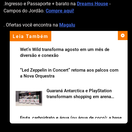
.Ingresso e Passaporte + barato na
Dreams House
-
Campos do Jordão.
Compre aqui!
. Ofertas você encontra na
Magalu
Leia Também
apoio institucional
Wet’n Wild transforma agosto em um mês de
diversão e conexão
“Led Zeppelin in Concert” retorna aos palcos com
a Nova Orquestra
Guaraná Antarctica e PlayStation
transformam shopping em arena
gamer gratuita
Fruta, carboidrato e água (ou água de coco): a base
da lancheira saudável