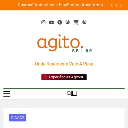
Skip
ce
Guaraná Antarctica e PlayStation transformam
Busch Gard
0%
to
shopping em arena gamer gratuita
content
AgitoSP
Onde Realmente Vale A Pena
Experiências AgitoSP
CIDADE