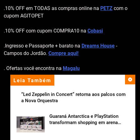
.10% OFF em TODAS as compras online na
PETZ
com o
cupom AGITOPET
.10% OFF com cupom COMPRA10 na
Cobasi
.Ingresso e Passaporte + barato na
Dreams House
-
Campos do Jordão.
Compre aqui!
. Ofertas você encontra na
Magalu
Leia Também
apoio institucional
“Led Zeppelin in Concert” retorna aos palcos com
a Nova Orquestra
Guaraná Antarctica e PlayStation
transformam shopping em arena
gamer gratuita