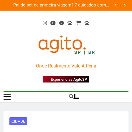
Skip
am
Pai de pet de primeira viagem? 7 cuidados com o
Musica
26
to
novo membro da família
content
AgitoSP
Onde Realmente Vale A Pena
Experiências AgitoSP
CIDADE