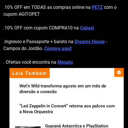
.10% OFF em TODAS as compras online na
PETZ
com o
cupom AGITOPET
.10% OFF com cupom COMPRA10 na
Cobasi
.Ingresso e Passaporte + barato na
Dreams House
-
Campos do Jordão.
Compre aqui!
. Ofertas você encontra na
Magalu
Leia Também
apoio institucional
Wet’n Wild transforma agosto em um mês de
diversão e conexão
“Led Zeppelin in Concert” retorna aos palcos com
a Nova Orquestra
Guaraná Antarctica e PlayStation