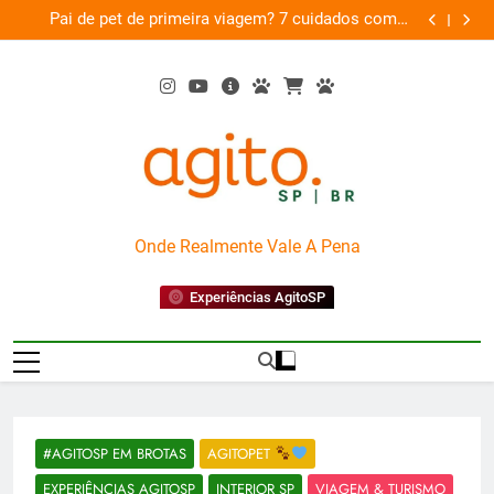
Skip
am
Pai de pet de primeira viagem? 7 cuidados com o
Musica
26
to
novo membro da família
content
AgitoSP
Onde Realmente Vale A Pena
Experiências AgitoSP
#AGITOSP EM BROTAS
AGITOPET
EXPERIÊNCIAS AGITOSP
INTERIOR SP
VIAGEM & TURISMO