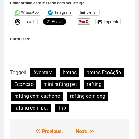
Compartilhe esta matéria com seu amigo
WhatsApp
Telegram
E-mail
Threads
Imprimir
Curtir isso:
Tagged:
Aventura
brotas
brotas EcoAção
EcoAção
mini rafting pet
rafting
rafting com cachorro
rafting com dog
rafting com pet
Trip
Previous:
Next:
Navegação