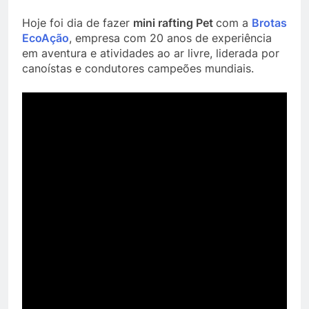
Hoje foi dia de fazer
mini rafting Pet
com a
Brotas
EcoAção
, empresa com 20 anos de experiência
em aventura e atividades ao ar livre, liderada por
canoístas e condutores campeões mundiais.