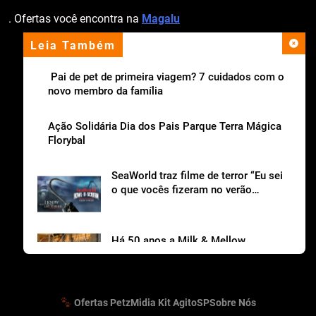
. Ofertas você encontra na
Magalu
Leia Também
apoio institucional
Pai de pet de primeira viagem? 7 cuidados com o
novo membro da família
Ação Solidária Dia dos Pais Parque Terra Mágica
Florybal
SeaWorld traz filme de terror “Eu sei
o que vocês fizeram no verão
passado“ para o Howl-o-Scream
Há 50 anos a Milk & Mellow
conquista gerações
Ofertas Petz
Midia Kit AgitoSP
Sobre Nós