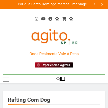
Skip
as
Por que Santo Domingo merece uma viagem
te
to
exclusiva
content
AgitoSP
Onde Realmente Vale A Pena
Experiências AgitoSP
Rafting Com Dog