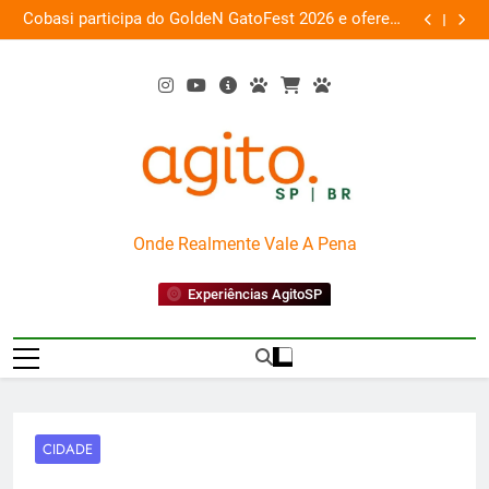
Skip
ce
Guaraná Antarctica e PlayStation transformam
Busch Gard
0%
to
shopping em arena gamer gratuita
content
AgitoSP
Onde Realmente Vale A Pena
Experiências AgitoSP
CIDADE