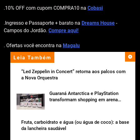
.10% OFF com cupom COMPRA10 na
Cobasi
.Ingresso e Passaporte + barato na
Dreams House
-
Campos do Jordão.
Compre aqui!
. Ofertas você encontra na
Magalu
Leia Também
apoio institucional
“Led Zeppelin in Concert” retorna aos palcos com
a Nova Orquestra
Guaraná Antarctica e PlayStation
transformam shopping em arena
gamer gratuita
Fruta, carboidrato e água (ou água de coco): a base
da lancheira saudável