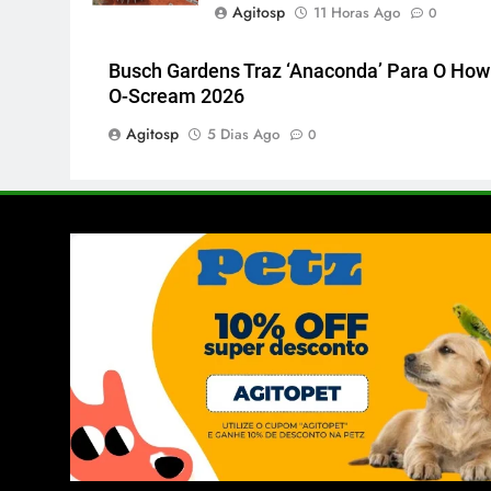
Agitosp
11 Horas Ago
0
Busch Gardens Traz ‘Anaconda’ Para O How
O-Scream 2026
Agitosp
5 Dias Ago
0