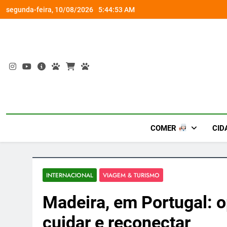
Skip
as amazônicas e arte
Por que Santo Dom
segunda-feira, 10/08/2026
5:44:54 AM
to
content
COMER
CID
INTERNACIONAL
VIAGEM & TURISMO
Madeira, em Portugal: o
cuidar e reconectar