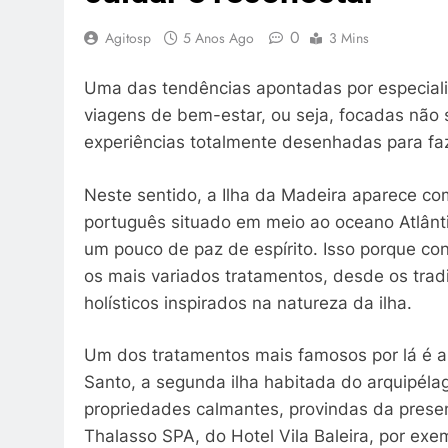
0
Agitosp
5 Anos Ago
3 Mins
Uma das tendências apontadas por especiali
viagens de bem-estar, ou seja, focadas nã
experiências totalmente desenhadas para fa
Neste sentido, a Ilha da Madeira aparece co
português situado em meio ao oceano Atlânti
um pouco de paz de espírito. Isso porque co
os mais variados tratamentos, desde os tradi
holísticos inspirados na natureza da ilha.
Um dos tratamentos mais famosos por lá é 
Santo, a segunda ilha habitada do arquipélag
propriedades calmantes, provindas da prese
Thalasso SPA, do Hotel Vila Baleira, por e