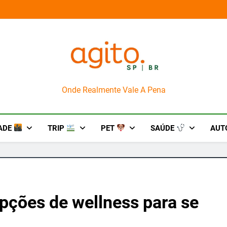
ingo merece uma viagem exclusiva
AgitoSP
Onde Realmente Vale A Pena
ADE
TRIP
PET
SAÚDE
AUT
pções de wellness para se