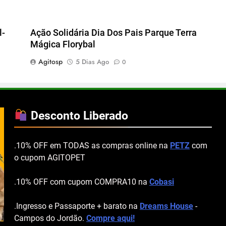
l-
Ação Solidária Dia Dos Pais Parque Terra
Mágica Florybal
Agitosp
5 Dias Ago
0
Desconto Liberado
.10% OFF em TODAS as compras online na
PETZ
com
o cupom AGITOPET
.10% OFF com cupom COMPRA10 na
Cobasi
.Ingresso e Passaporte + barato na
Dreams House
-
Campos do Jordão.
Compre aqui!