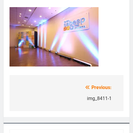
Previous:
Navegação
de
img_8411-1
Post