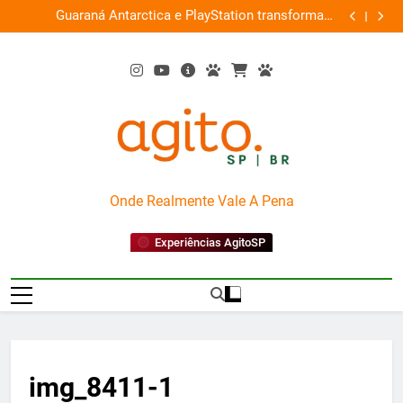
Skip
ce
Guaraná Antarctica e PlayStation transformam
Busch Gard
0%
to
shopping em arena gamer gratuita
content
AgitoSP
Onde Realmente Vale A Pena
Experiências AgitoSP
img_8411-1