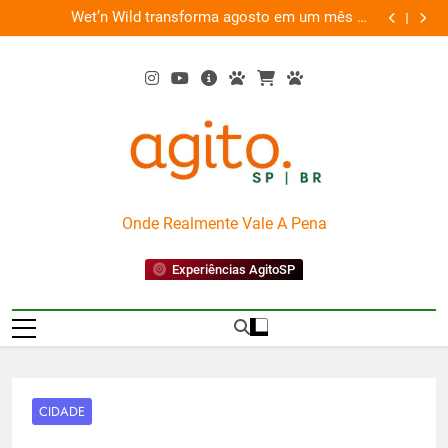
Skip
es
Wet’n Wild transforma agosto em um mês de
“Led Zep
to
diversão e conexão
content
AgitoSP
Onde Realmente Vale A Pena
Experiências AgitoSP
CIDADE