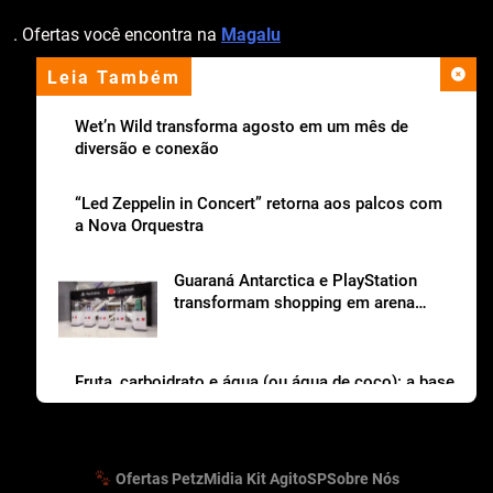
. Ofertas você encontra na
Magalu
Leia Também
apoio institucional
Wet’n Wild transforma agosto em um mês de
diversão e conexão
“Led Zeppelin in Concert” retorna aos palcos com
a Nova Orquestra
Guaraná Antarctica e PlayStation
transformam shopping em arena
gamer gratuita
Fruta, carboidrato e água (ou água de coco): a base
da lancheira saudável
Ofertas Petz
Midia Kit AgitoSP
Sobre Nós