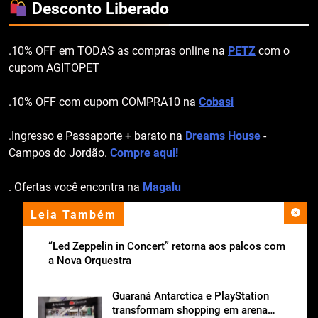
Desconto Liberado
.10% OFF em TODAS as compras online na
PETZ
com o
cupom AGITOPET
.10% OFF com cupom COMPRA10 na
Cobasi
.Ingresso e Passaporte + barato na
Dreams House
-
Campos do Jordão.
Compre aqui!
. Ofertas você encontra na
Magalu
Leia Também
apoio institucional
“Led Zeppelin in Concert” retorna aos palcos com
a Nova Orquestra
Guaraná Antarctica e PlayStation
transformam shopping em arena