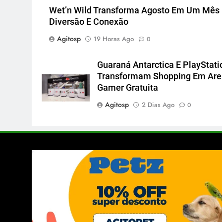
Wet’n Wild Transforma Agosto Em Um Mês
Diversão E Conexão
Agitosp
19 Horas Ago
0
Guaraná Antarctica E PlayStati
Transformam Shopping Em Ar
Gamer Gratuita
Agitosp
2 Dias Ago
0