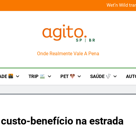
 improviso no socorro ao diabetes
Wet’n Wild tr
AgitoSP
Onde Realmente Vale A Pena
ADE
TRIP
PET
SAÚDE
AUT
 custo-benefício na estrada