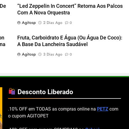
 De
“Led Zeppelin In Concert” Retorna Aos Palcos
Com A Nova Orquestra
Agitosp
2 Dias Ago
0
on
Fruta, Carboidrato E Água (ou Água De Coco):
ena
A Base Da Lancheira Saudável
Agitosp
3 Dias Ago
0
Desconto Liberado
.10% OFF em TODAS as compras online na
PETZ
com
o cupom AGITOPET