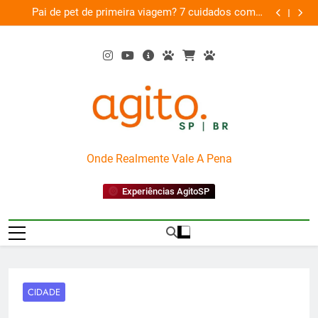
Skip
am
Pai de pet de primeira viagem? 7 cuidados com o
Musica
26
to
novo membro da família
content
AgitoSP
Onde Realmente Vale A Pena
Experiências AgitoSP
CIDADE