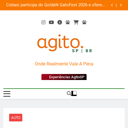
Skip
 a
Cobasi participa do GoldeN GatoFest 2026 e oferece
Gua
ra
to
descontos de até 50%
content
AgitoSP
Onde Realmente Vale A Pena
Experiências AgitoSP
AUTO