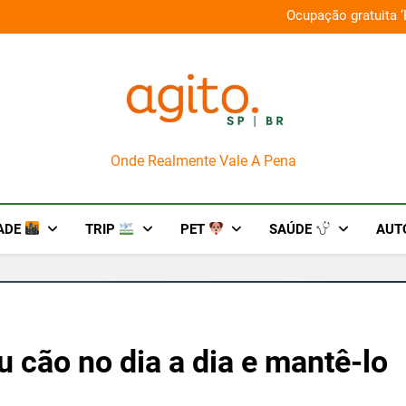
‘Boiúna’ traz a força das culturas amazônicas e arte
AgitoSP
Onde Realmente Vale A Pena
ADE
TRIP
PET
SAÚDE
AUT
u cão no dia a dia e mantê-lo