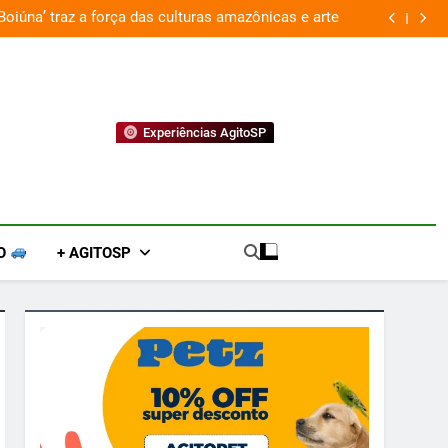
Por que Santo Domingo merece uma viagem exclusiv
Experiências AgitoSP
O
+ AGITOSP