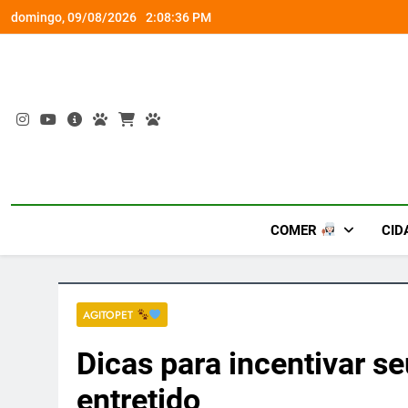
Skip
Ocupação gratuita 
a Guaraná Antarctica + PlayStation
domingo, 09/08/2026
2:08:37 PM
to
content
COMER
CID
AGITOPET
Dicas para incentivar se
entretido