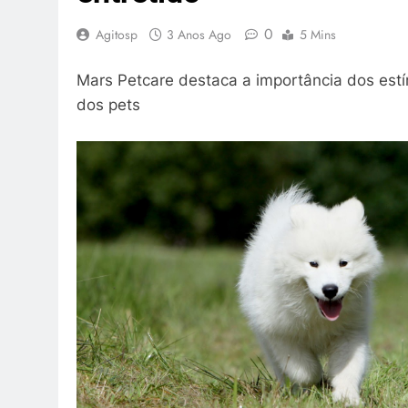
0
Agitosp
3 Anos Ago
5 Mins
Mars Petcare destaca a importância dos estí
dos pets