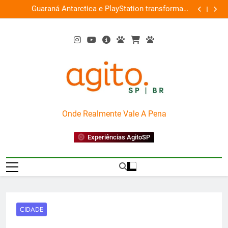
Skip
ce
Guaraná Antarctica e PlayStation transformam
Busch Gard
0%
to
shopping em arena gamer gratuita
content
AgitoSP
Onde Realmente Vale A Pena
Experiências AgitoSP
CIDADE