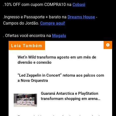
.10% OFF com cupom COMPRA10 na
Cobasi
.Ingresso e Passaporte + barato na
Dreams House
-
Campos do Jordão.
Compre aqui!
. Ofertas você encontra na
Magalu
Leia Também
apoio institucional
Wet’n Wild transforma agosto em um mês de
diversão e conexão
“Led Zeppelin in Concert” retorna aos palcos com
a Nova Orquestra
Guaraná Antarctica e PlayStation
transformam shopping em arena
gamer gratuita