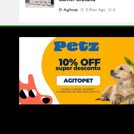
Agitosp
2 Dias Ago
0