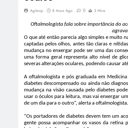
0
Agitosp
8 Anos Ago
3 Mins
Oftalmologista fala sobre importância do
agrava
O que até então parecia algo simples e muito n
captadas pelos olhos, antes tão claras e nítida
mudança no enxergar pode ser uma das consequ
uma forma geral representa alto nível de gl
severas alterações oculares, podendo causar at
A oftalmologista e pós graduada em Medicina I
diabetes descompensado ou ainda não diagnost
mudança na visão causada pelo diabetes pode
usar o óculos para leitura, mas vai enxergar u
de um dia para o outro”, alerta a oftalmologista
“Os portadores de diabetes devem tem um ac
gente possa acompanhar os vasos da retina po