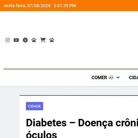
Skip
om a Nova Orquestra
Cobasi participa do GoldeN GatoFest 2
sexta-feira, 07/08/2026
2:01:36 PM
to
content
COMER
CID
CIDADE
Diabetes – Doença crôn
óculos