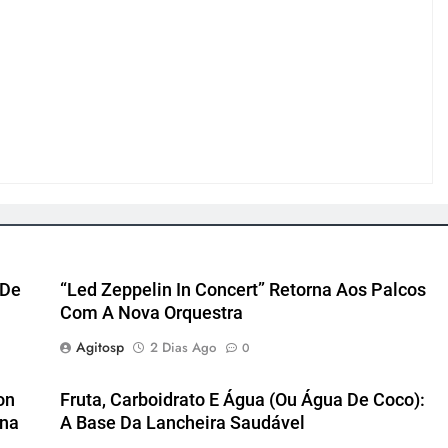
 De
“Led Zeppelin In Concert” Retorna Aos Palcos
Com A Nova Orquestra
Agitosp
2 Dias Ago
0
on
Fruta, Carboidrato E Água (ou Água De Coco):
ena
A Base Da Lancheira Saudável