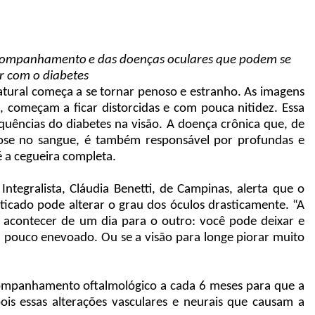
 acompanhamento
e das doenças oculares que podem se
r com o diabetes
atural começa a se tornar penoso e estranho. As imagens
s, começam a ficar distorcidas e com pouca nitidez. Essa
ências do diabetes na visão. A doença crônica que, de
icose no sangue, é também responsável por profundas e
é a cegueira completa.
ntegralista, Cláudia Benetti, de Campinas, alerta que o
icado pode alterar o grau dos óculos drasticamente. “A
 acontecer de um dia para o outro: você pode deixar e
m pouco enevoado. Ou se a visão para longe piorar muito
.
ompanhamento oftalmológico a cada 6 meses para que a
is essas alterações vasculares e neurais que causam a