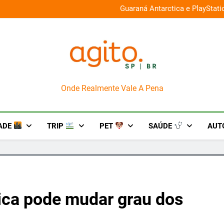
026 e oferece descontos de até 50%
Guaraná Antarctica e PlayStat
AgitoSP
Onde Realmente Vale A Pena
ADE
TRIP
PET
SAÚDE
AUT
ica pode mudar grau dos