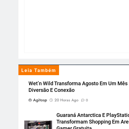
Leia Também
Wet’n Wild Transforma Agosto Em Um Mês
Diversão E Conexão
Agitosp
20 Horas Ago
0
Guaraná Antarctica E PlayStati
Transformam Shopping Em Ar
Gamer Gratuita