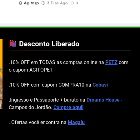
Agitosp
3 Dias Ago
0
Desconto Liberado
.10% OFF em TODAS as compras online na
PETZ
com
o cupom AGITOPET
.10% OFF com cupom COMPRA10 na
Cobasi
.Ingresso e Passaporte + barato na
Dreams House
-
Campos do Jordão.
Compre aqui!
. Ofertas você encontra na
Magalu