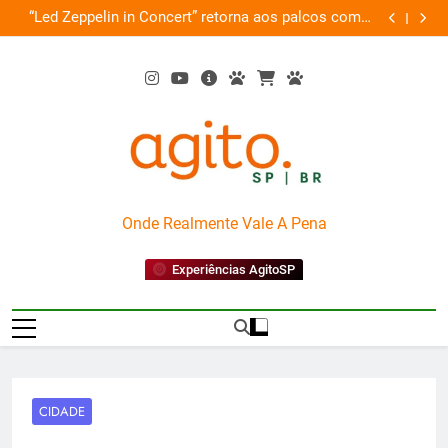
Skip
de
“Led Zeppelin in Concert” retorna aos palcos com a
Cobasi pa
ão
to
Nova Orquestra
content
AgitoSP
Onde Realmente Vale A Pena
Experiências AgitoSP
CIDADE