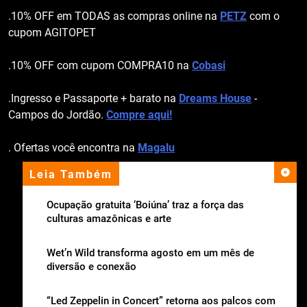
.10% OFF em TODAS as compras online na
PETZ
com o
cupom AGITOPET
.10% OFF com cupom COMPRA10 na
Cobasi
.Ingresso e Passaporte + barato na
Dreams House
-
Campos do Jordão.
Compre aqui!
. Ofertas você encontra na
Magalu
Leia Também
apoio institucional
Ocupação gratuita ‘Boiúna’ traz a força das
culturas amazônicas e arte
Wet’n Wild transforma agosto em um mês de
diversão e conexão
“Led Zeppelin in Concert” retorna aos palcos com