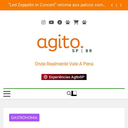
Skip
de
“Led Zeppelin in Concert” retorna aos palcos com a
Cobasi pa
ão
to
Nova Orquestra
content
AgitoSP
Onde Realmente Vale A Pena
Experiências AgitoSP
GASTRONOMIA