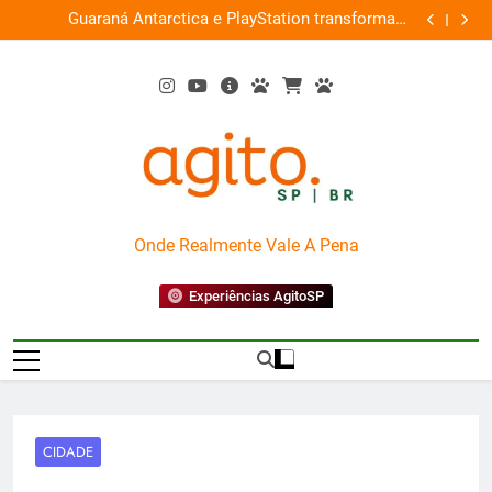
Skip
ce
Guaraná Antarctica e PlayStation transformam
Busch Gard
0%
to
shopping em arena gamer gratuita
content
AgitoSP
Onde Realmente Vale A Pena
Experiências AgitoSP
CIDADE