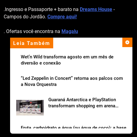
.Ingresso e Passaporte + barato na
Dreams House
-
Campos do Jordão.
Compre aqui!
. Ofertas você encontra na
Magalu
Leia Também
apoio institucional
Wet’n Wild transforma agosto em um mês de
diversão e conexão
“Led Zeppelin in Concert” retorna aos palcos com
a Nova Orquestra
Guaraná Antarctica e PlayStation
transformam shopping em arena
gamer gratuita
Fruta, carboidrato e água (ou água de coco): a base
da lancheira saudável