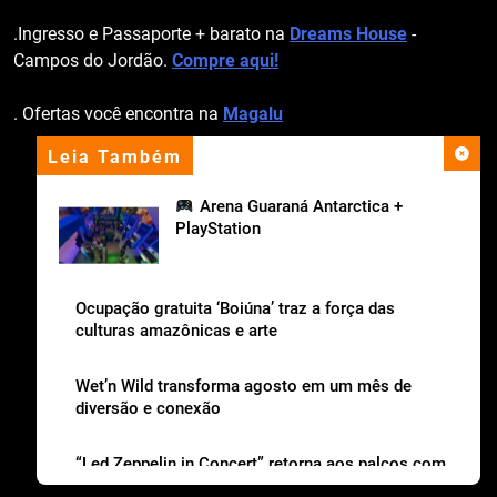
.Ingresso e Passaporte + barato na
Dreams House
-
Campos do Jordão.
Compre aqui!
. Ofertas você encontra na
Magalu
Leia Também
apoio institucional
Arena Guaraná Antarctica +
PlayStation
Ocupação gratuita ‘Boiúna’ traz a força das
culturas amazônicas e arte
Wet’n Wild transforma agosto em um mês de
diversão e conexão
“Led Zeppelin in Concert” retorna aos palcos com
a Nova Orquestra