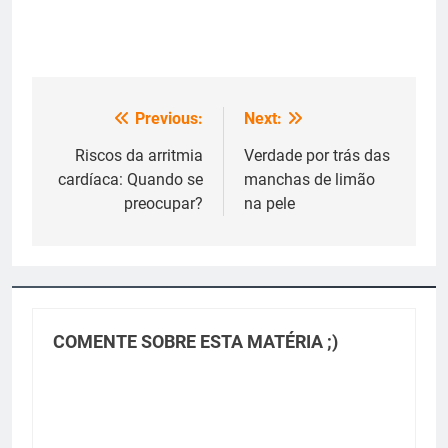
Previous:
Next:
Navegação
de
Riscos da arritmia
Verdade por trás das
cardíaca: Quando se
manchas de limão
Post
preocupar?
na pele
COMENTE SOBRE ESTA MATÉRIA ;)