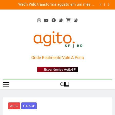
Skip
es
Wet’n Wild transforma agosto em um mês de
“Led Zep
to
diversão e conexão
content
AgitoSP
Onde Realmente Vale A Pena
Experiências AgitoSP
AUTO
CIDADE