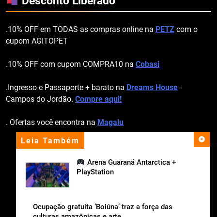
Desconto Liberado
.10% OFF em TODAS as compras online na
PETZ
com o
cupom AGITOPET
.10% OFF com cupom COMPRA10 na
Cobasi
.Ingresso e Passaporte + barato na
Dreams House
-
Campos do Jordão.
Compre aqui!
. Ofertas você encontra na
Magalu
Leia Também
apoio institucional
Arena Guaraná Antarctica +
PlayStation
Ocupação gratuita ‘Boiúna’ traz a força das
culturas amazônicas e arte