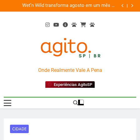
Skip
es
Wet’n Wild transforma agosto em um mês de
“Led Zep
to
diversão e conexão
content
AgitoSP
Onde Realmente Vale A Pena
Experiências AgitoSP
CIDADE