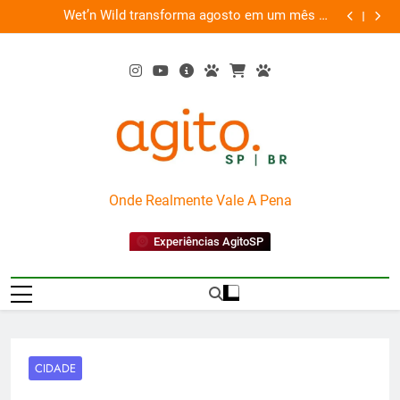
Skip
es
Wet’n Wild transforma agosto em um mês de
“Led Zep
to
diversão e conexão
content
AgitoSP
Onde Realmente Vale A Pena
Experiências AgitoSP
CIDADE