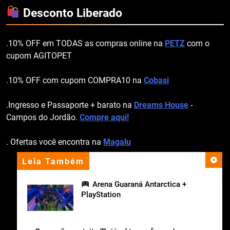
Desconto Liberado
.10% OFF em TODAS as compras online na
PETZ
com o
cupom AGITOPET
.10% OFF com cupom COMPRA10 na
Cobasi
.Ingresso e Passaporte + barato na
Dreams House
-
Campos do Jordão.
Compre aqui!
. Ofertas você encontra na
Magalu
Leia Também
apoio institucional
Arena Guaraná Antarctica +
PlayStation