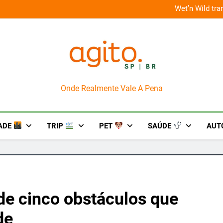
 improviso no socorro ao diabetes
Wet’n Wild tr
AgitoSP
Onde Realmente Vale A Pena
ADE
TRIP
PET
SAÚDE
AUT
de cinco obstáculos que
de