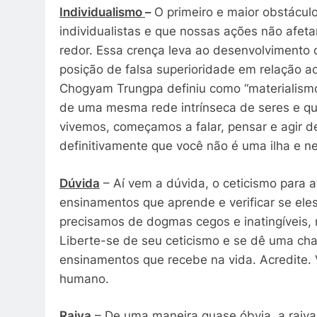
Individualismo
–
O primeiro e maior obstácul
individualistas e que nossas ações não afet
redor. Essa crença leva ao desenvolvimento
posição de falsa superioridade em relação 
Chogyam Trungpa definiu como “materialism
de uma mesma rede intrínseca de seres e qu
vivemos, começamos a falar, pensar e agir 
definitivamente que você não é uma ilha e 
Dúvida
– Aí vem a dúvida, o ceticismo para 
ensinamentos que aprende e verificar se eles
precisamos de dogmas cegos e inatingíveis,
Liberte-se de seu ceticismo e se dê uma ch
ensinamentos que recebe na vida. Acredite. V
humano.
Raiva
– De uma maneira quase óbvia, a raiva