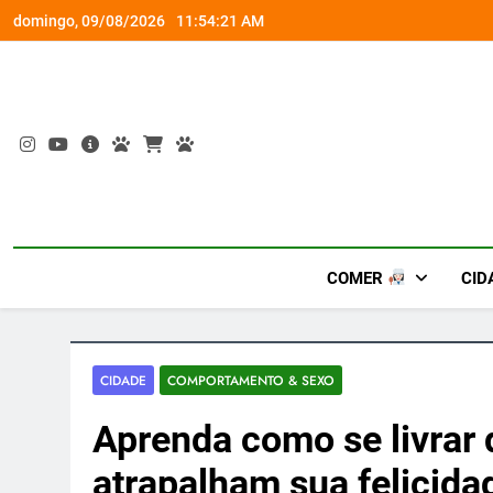
Skip
a viagem exclusiva
Fim do
domingo, 09/08/2026
11:54:22 AM
to
content
COMER
CID
CIDADE
COMPORTAMENTO & SEXO
Aprenda como se livrar 
atrapalham sua felicida