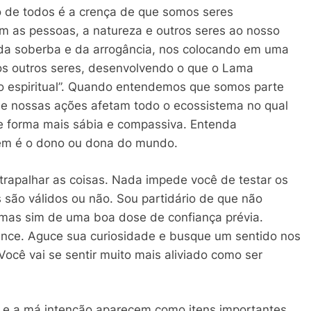
o de todos é a crença de que somos seres
am as pessoas, a natureza e outros seres ao nosso
 da soberba e da arrogância, nos colocando em uma
aos outros seres, desenvolvendo o que o Lama
o espiritual”. Quando entendemos que somos parte
e nossas ações afetam todo o ecossistema no qual
de forma mais sábia e compassiva. Entenda
nem é o dono ou dona do mundo.
atrapalhar as coisas. Nada impede você de testar os
 são válidos ou não. Sou partidário de que não
 mas sim de uma boa dose de confiança prévia.
ance. Aguce sua curiosidade e busque um sentido nos
ocê vai se sentir muito mais aliviado como ser
 e a má intenção aparecem como itens importantes