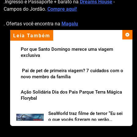
.Ingresso e Passaporte + barato na
Dreams House
-
Campos do Jordão.
Compre aqui!
. Ofertas você encontra na
Magalu
Leia Também
apoio institucional
Por que Santo Domingo merece uma viagem
exclusiva
Pai de pet de primeira viagem? 7 cuidados com o
novo membro da família
Ação Solidária Dia dos Pais Parque Terra Mágica
Florybal
SeaWorld traz filme de terror “Eu sei
o que vocês fizeram no verão
passado“ para o Howl-o-Scream