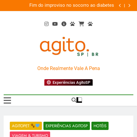
Skip
em
Fim do improviso no socorro ao diabetes
We
va
to
content
AgitoSP
Onde Realmente Vale A Pena
Experiências AgitoSP
AGITOPET
EXPERIÊNCIAS AGITOSP
HOTÉIS
VIAGEM & TURISMO