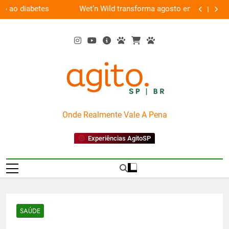
Skip
es
Wet’n Wild transforma agosto em um mês de
“Led Zep
to
diversão e conexão
content
AgitoSP
Onde Realmente Vale A Pena
Experiências AgitoSP
SAÚDE