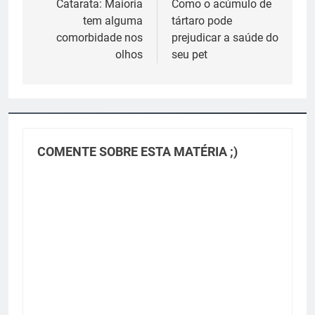
de
Catarata: Maioria
Como o acúmulo de
tem alguma
tártaro pode
Post
comorbidade nos
prejudicar a saúde do
olhos
seu pet
COMENTE SOBRE ESTA MATÉRIA ;)