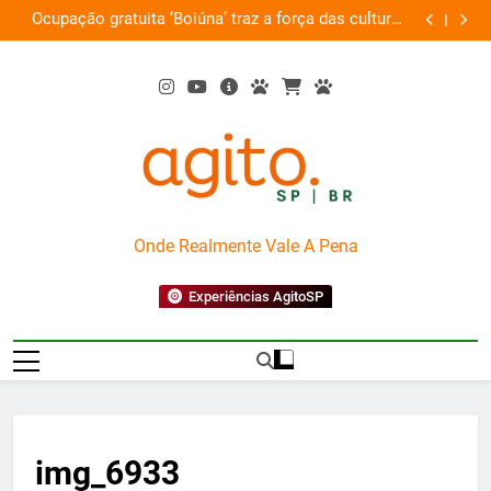
Skip
Ocupação gratuita ‘Boiúna’ traz a força das culturas
P
on
to
amazônicas e arte
content
AgitoSP
Onde Realmente Vale A Pena
Experiências AgitoSP
img_6933