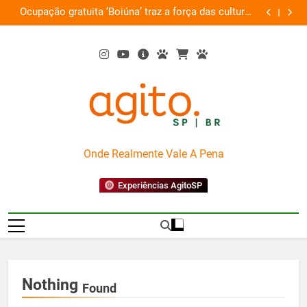
Skip
Ocupação gratuita ‘Boiúna’ traz a força das culturas
P
on
to
amazônicas e arte
content
AgitoSP
Onde Realmente Vale A Pena
Experiências AgitoSP
Nothing
Found