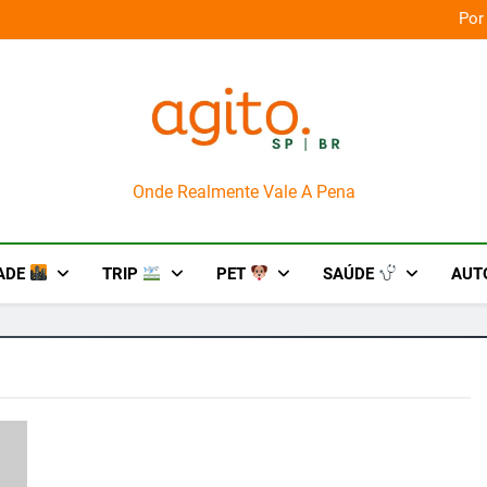
orça das culturas amazônicas e arte
Por
AgitoSP
Onde Realmente Vale A Pena
ADE
TRIP
PET
SAÚDE
AUT