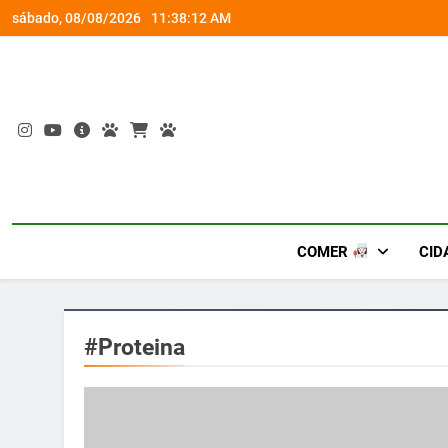
Skip
rena gamer gratuita
Ocupação gratuita ‘Boiúna’ traz a f
sábado, 08/08/2026
11:38:12 AM
to
content
COMER
CID
#Proteina