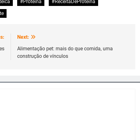
eica
#Proteina
#ReceitaDeProteina
te
s:
Next:
es
Alimentação pet: mais do que comida, uma
construção de vínculos