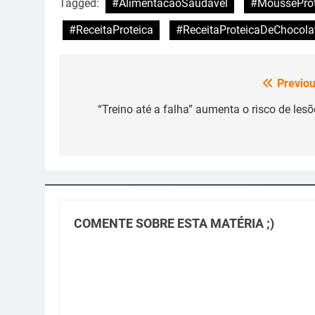
Tagged:
#AlimentacaoSaudavel
#MousseProt
#ReceitaProteica
#ReceitaProteicaDeChocola
Previou
Navegação
de
“Treino até a falha” aumenta o risco de lesõ
Post
COMENTE SOBRE ESTA MATÉRIA ;)