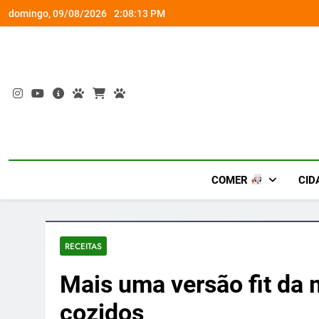
Skip
a viagem exclusiva
Fim do
domingo, 09/08/2026
2:08:14 PM
to
content
COMER
CID
RECEITAS
Mais uma versão fit da
cozidos