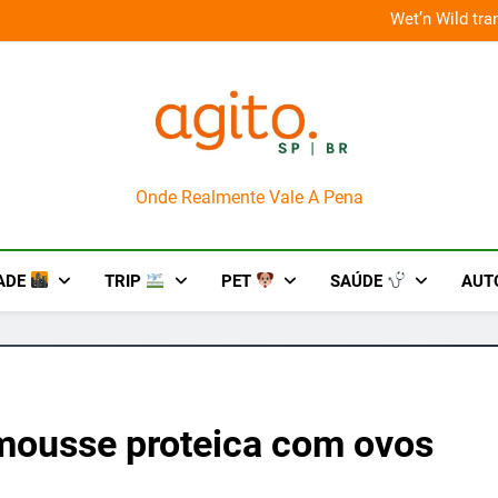
 improviso no socorro ao diabetes
Wet’n Wild tr
AgitoSP
Onde Realmente Vale A Pena
ADE
TRIP
PET
SAÚDE
AUT
 mousse proteica com ovos