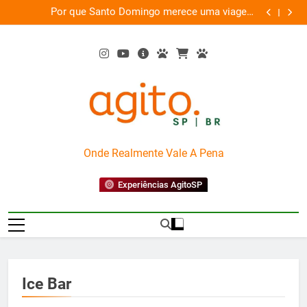
Skip
as
Por que Santo Domingo merece uma viagem
te
to
exclusiva
content
AgitoSP
Onde Realmente Vale A Pena
Experiências AgitoSP
Ice Bar