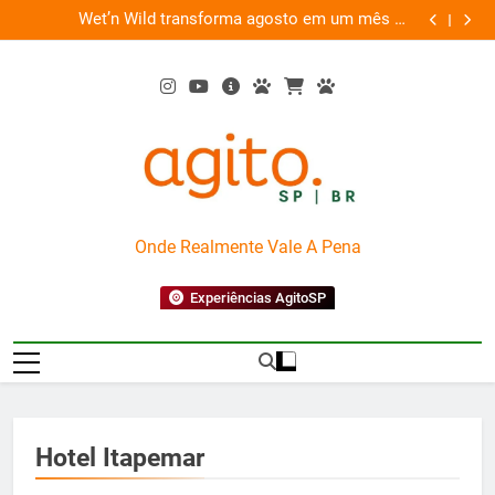
Skip
es
Wet’n Wild transforma agosto em um mês de
“Led Zep
to
diversão e conexão
content
AgitoSP
Onde Realmente Vale A Pena
Experiências AgitoSP
Hotel Itapemar