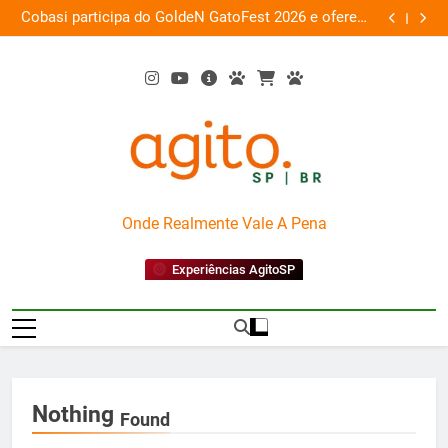
Skip
 a
Cobasi participa do GoldeN GatoFest 2026 e oferece
Gua
ra
to
descontos de até 50%
content
AgitoSP
Onde Realmente Vale A Pena
Experiências AgitoSP
Nothing
Found