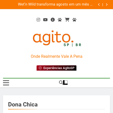
Skip
es
Wet’n Wild transforma agosto em um mês de
“Led Zep
to
diversão e conexão
content
AgitoSP
Onde Realmente Vale A Pena
Experiências AgitoSP
Dona Chica