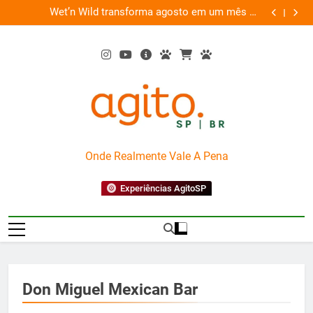
Skip
es
Wet’n Wild transforma agosto em um mês de
“Led Zep
to
diversão e conexão
content
AgitoSP
Onde Realmente Vale A Pena
Experiências AgitoSP
Don Miguel Mexican Bar