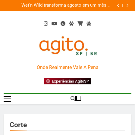
Skip
es
Wet’n Wild transforma agosto em um mês de
“Led Zep
to
diversão e conexão
content
AgitoSP
Onde Realmente Vale A Pena
Experiências AgitoSP
Corte